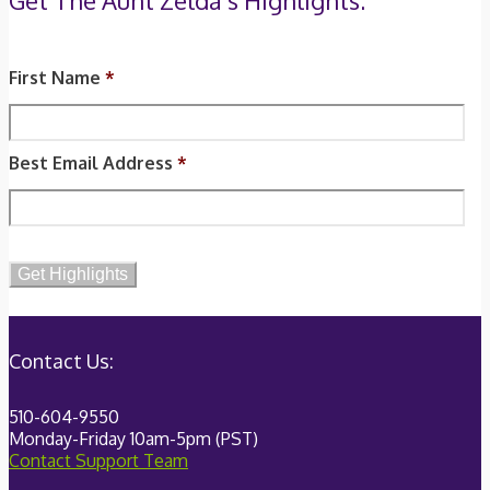
Get The Aunt Zelda’s Highlights:
First Name
*
Best Email Address
*
Contact Us:
510-604-9550
Monday-Friday 10am-5pm (PST)
Contact Support Team